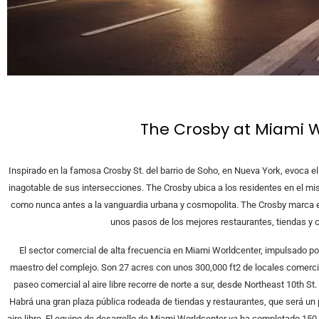
The Crosby at Miami 
Inspirado en la famosa Crosby St. del barrio de Soho, en Nueva York, evoca el 
inagotable de sus intersecciones. The Crosby ubica a los residentes en el mi
como nunca antes a la vanguardia urbana y cosmopolita. The Crosby marca el
unos pasos de los mejores restaurantes, tiendas y 
El sector comercial de alta frecuencia en Miami Worldcenter, impulsado por e
maestro del complejo. Son 27 acres con unos 300,000 ft2 de locales comercia
paseo comercial al aire libre recorre de norte a sur, desde Northeast 10th St.
Habrá una gran plaza pública rodeada de tiendas y restaurantes, que será un 
aire libre. El equipo de desarrollo de Miami Worldcenter ya ha completado 150,