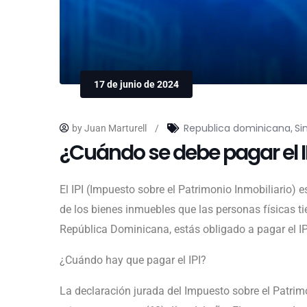
17 de junio de 2024
Republica dominicana
Si
by Juan Marturell
/
,
¿Cuándo se debe pagar el I
El IPI (Impuesto sobre el Patrimonio Inmobiliario) 
de los bienes inmuebles que las personas físicas ti
República Dominicana, estás obligado a pagar el I
¿Cuándo hay que pagar el IPI?
La declaración jurada del Impuesto sobre el Patrimo